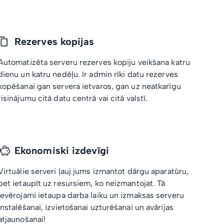
Rezerves kopijas
Automatizēta serveru rezerves kopiju veikšana katru
dienu un katru nedēļu. Ir admin rīki datu rezerves
kopēšanai gan servera ietvaros, gan uz neatkarīgu
risinājumu citā datu centrā vai citā valstī.
Ekonomiski izdevīgi
Virtuālie serveri ļauj jums izmantot dārgu aparatūru,
bet ietaupīt uz resursiem, ko neizmantojat. Tā
ievērojami ietaupa darba laiku un izmaksas serveru
instalēšanai, izvietošanai uzturēšanai un avārijas
atjaunošanai!