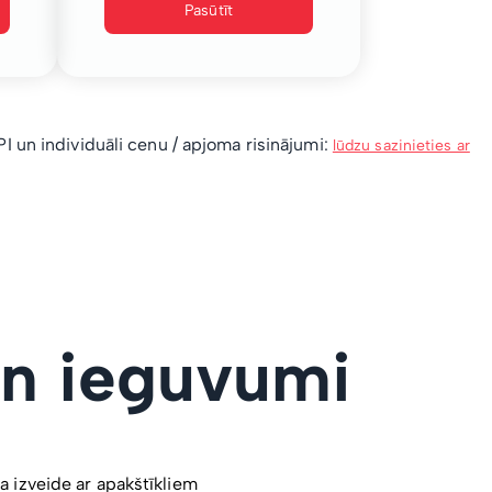
Pasūtīt
 un individuāli cenu / apjoma risinājumi:
lūdzu sazinieties ar
un ieguvumi
a izveide ar apakštīkliem