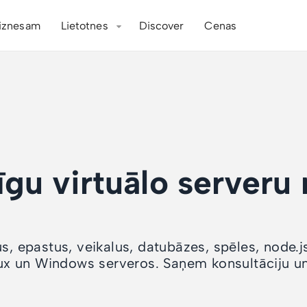
iznesam
Lietotnes
Discover
Cenas
īgu virtuālo serveru
s, epastus, veikalus, datubāzes, spēles, node.j
x un Windows serveros. Saņem konsultāciju un 