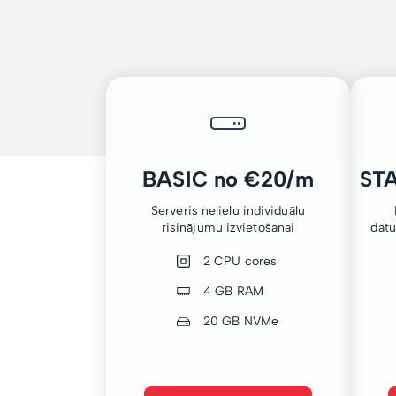
BASIC no €20/m
ST
Serveris nelielu individuālu
risinājumu izvietošanai
dat
2 CPU cores
4 GB RAM
20 GB NVMe