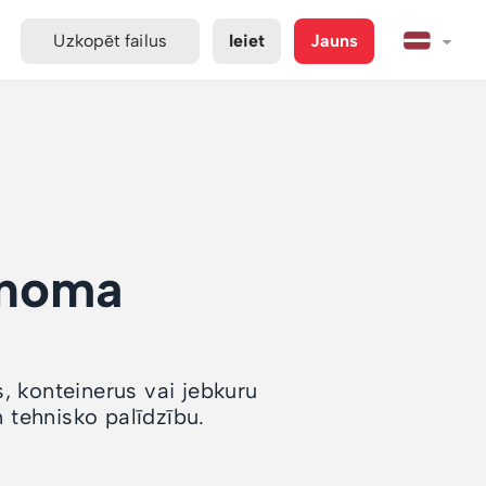
Uzkopēt failus
Ieiet
Jauns
 noma
s, konteinerus vai jebkuru
tehnisko palīdzību.