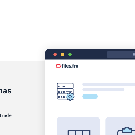
mas
i
strāde