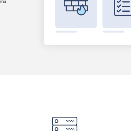
oma
r