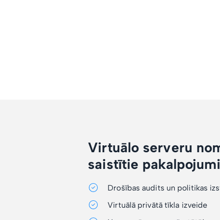
Virtuālo serveru no
saistītie pakalpojum
Drošības audits un politikas iz
Virtuālā privātā tīkla izveide