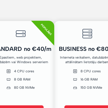
POPULĀRS
ANDARD no €40/m
BUSINESS no €8
Epastiem, web projektiem,
Interneta veikaliem, datubāzē
ubāzēm vai Windows serveriem
attālinātam lietotāju darba
4 CPU cores
8 CPU cores
8 GB RAM
16 GB RAM
80 GB NVMe
150 GB NVMe