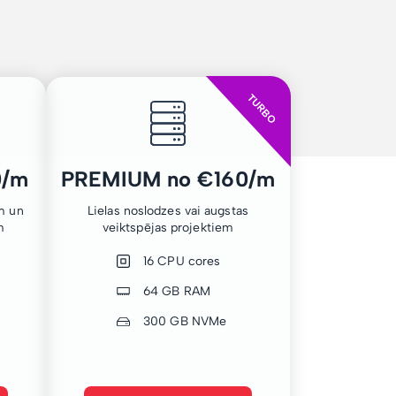
TURBO
0/m
PREMIUM no €160/m
m un
Lielas noslodzes vai augstas
m
veiktspējas projektiem
16 CPU cores
64 GB RAM
300 GB NVMe