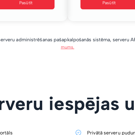
Pasūtīt
Pasūtīt
erveru administrēšanas pašapkalpošanās sistēma, serveru API
mums.
erveru iespējas 
ortāls
Privātā serveru pudur