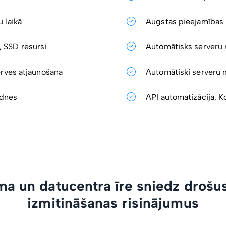
 laikā
Augstas pieejamības 
 SSD resursi
Automātisks serveru r
erves atjaunošana
Automātiski serveru 
idnes
API automatizācija, K
ma un datucentra īre sniedz drošus
izmitināšanas risinājumus