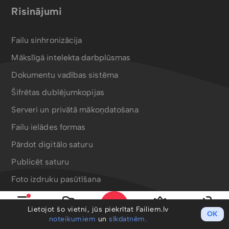
Risinājumi
Failu sinhronizācija
Mākslīgā intelekta darbplūsmas
Dokumentu vadības sistēma
Šifrētas dublējumkopijas
Serveri un privātā mākoņdatošana
Failu ielādes formas
Pārdot digitālo saturu
Publicēt saturu
Foto izdruku pasūtīšana
Bergafoto drukas produkti
Lietojot šo vietni, jūs piekrītat Failiem.lv
OK
Izvēlne
Mani faili
PRO
Ieiet
noteikumiem
un
sīkdatnēm.