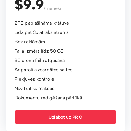
$9.9
/mēnesī
2TB paplašināma krātuve
Līdz pat 3x ātrāks ātrums
Bez reklāmām
Faila izmērs līdz 50 GB
30 dienu failu atgūšana
Ar paroli aizsargātas saites
Piekļuves kontrole
Nav trafika maksas
Dokumentu rediģēšana pārlūkā
Uzlabot uz PRO