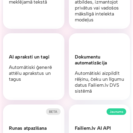
meklējamā tekstā
atbildes, izmantojot
privātus vai vadošos
mākslīgā intelekta
modeļus
AI apraksti un tagi
Dokumentu
automatizācija
Automātiski ģenerē
attēlu aprakstus un
Automātiski aizpildīt
tagus
rēķinu, čeku un līgumu
datus Failiem.lv DVS
sistēmā
BETA
Jaunums
Runas atpazīšana
Failiem.lv AI API