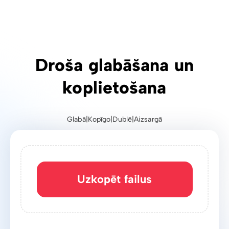
Droša glabāšana un
koplietošana
Glabā
|
Kopīgo
|
Dublē
|
Aizsargā
Uzkopēt failus