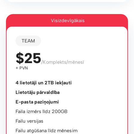
Visizdevīgākais
TEAM
$25
/Komplekts/mēnesī
+ PVN
4 lietotāji un 2TB iekļauti
Lietotāju pārvaldība
E-pasta paziņojumi
Faila izmērs līdz 200GB
Failu versijas
Failu atgūšana līdz mēnesim