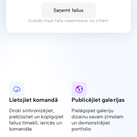
Saņemt failus
Izveido mapi failu saņemšanai no citiem
Lietojiet komandā
Publicējiet galerijas
Droši sinhronizējiet,
Pielāgojiet galeriju
piekļūstiet un kopīgojiet
dizainu savam zīmolam
failus tīmeklī, ierīcēs un
un demonstrējiet
komandās
portfolio