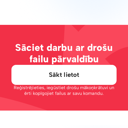
Sāciet darbu ar drošu
failu pārvaldību
Sākt lietot
Reģistrējieties, iegūstiet drošu mākoņkrātuvi un
ērti kopīgojiet failus ar savu komandu.