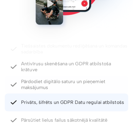
Antivīrusu skenēšana un GDPR atbilstoša
krātuve
Pārdodiet digitālo saturu un pieņemiet
maksājumus
Privāts, šifrēts un GDPR Datu regulai atbilstošs
Pārsūtiet lielus failus sākotnējā kvalitātē
Paroles aizsargātas saites un derīguma termiņa
kontrole