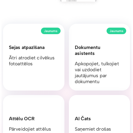
Jaunums
Jaunums
Sejas atpazīšana
Dokumentu
asistents
Ātri atrodiet cilvēkus
fotoattēlos
Apkopojiet, tulkojiet
vai uzdodiet
jautājumus par
dokumentu
Attēlu OCR
AI Čats
Pārveidojiet attēlus
Saņemiet drošas