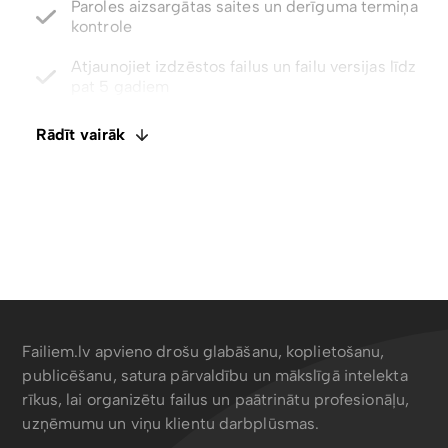
Atjaunojiet izdzēstos failus un failu versijas līdz
pat 5 gadiem
Integrēts E-paraksts. Komentāri un failu
ietagošana
Rādīt vairāk
Atspējot lejupielādes ar tikai skatīšanas piekļuvi
Failiem.lv apvieno drošu glabāšanu, koplietošanu,
publicēšanu, satura pārvaldību un mākslīgā intelekta
rīkus, lai organizētu failus un paātrinātu profesionāļu,
uzņēmumu un viņu klientu darbplūsmas.