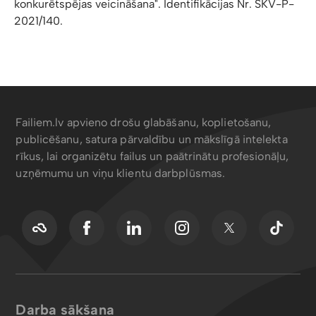
konkurētspējas veicināšana". Identifikācijas Nr. SKV-P-
2021/140.
Failiem.lv apvieno drošu glabāšanu, koplietošanu,
publicēšanu, satura pārvaldību un mākslīgā intelekta
rīkus, lai organizētu failus un paātrinātu profesionāļu,
uzņēmumu un viņu klientu darbplūsmas.
Darba sākšana