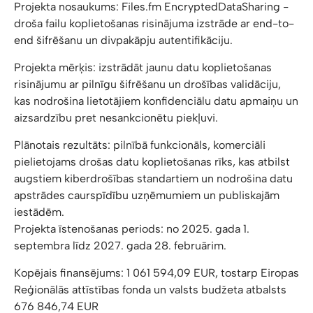
Projekta nosaukums: Files.fm EncryptedDataSharing -
droša failu koplietošanas risinājuma izstrāde ar end-to-
end šifrēšanu un divpakāpju autentifikāciju.
Projekta mērķis: izstrādāt jaunu datu koplietošanas
risinājumu ar pilnīgu šifrēšanu un drošības validāciju,
kas nodrošina lietotājiem konfidenciālu datu apmaiņu un
aizsardzību pret nesankcionētu piekļuvi.
Plānotais rezultāts: pilnībā funkcionāls, komerciāli
pielietojams drošas datu koplietošanas rīks, kas atbilst
augstiem kiberdrošības standartiem un nodrošina datu
apstrādes caurspīdību uzņēmumiem un publiskajām
iestādēm.
Projekta īstenošanas periods: no 2025. gada 1.
septembra līdz 2027. gada 28. februārim.
Kopējais finansējums: 1 061 594,09 EUR, tostarp Eiropas
Reģionālās attīstības fonda un valsts budžeta atbalsts
676 846,74 EUR