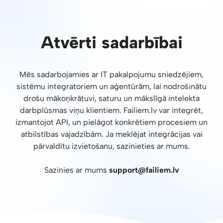
Atvērti sadarbībai
Mēs sadarbojamies ar IT pakalpojumu sniedzējiem,
sistēmu integratoriem un aģentūrām, lai nodrošinātu
drošu mākoņkrātuvi, saturu un mākslīgā intelekta
darbplūsmas viņu klientiem. Failiem.lv var integrēt,
izmantojot API, un pielāgot konkrētiem procesiem un
atbilstības vajadzībām. Ja meklējat integrācijas vai
pārvaldītu izvietošanu, sazinieties ar mums.
Sazinies ar mums
support@failiem.lv