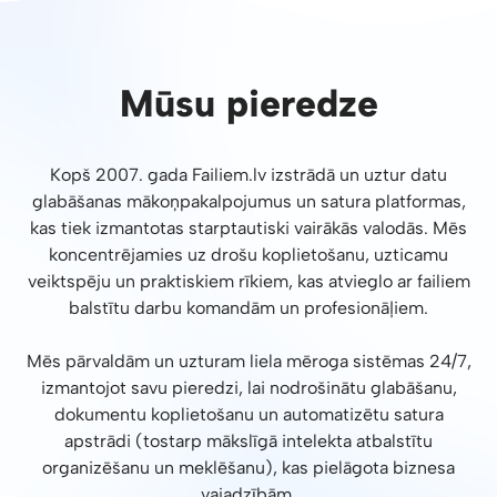
Mūsu pieredze
Kopš 2007. gada Failiem.lv izstrādā un uztur datu
glabāšanas mākoņpakalpojumus un satura platformas,
kas tiek izmantotas starptautiski vairākās valodās. Mēs
koncentrējamies uz drošu koplietošanu, uzticamu
veiktspēju un praktiskiem rīkiem, kas atvieglo ar failiem
balstītu darbu komandām un profesionāļiem.
Mēs pārvaldām un uzturam liela mēroga sistēmas 24/7,
izmantojot savu pieredzi, lai nodrošinātu glabāšanu,
dokumentu koplietošanu un automatizētu satura
apstrādi (tostarp mākslīgā intelekta atbalstītu
organizēšanu un meklēšanu), kas pielāgota biznesa
vajadzībām.