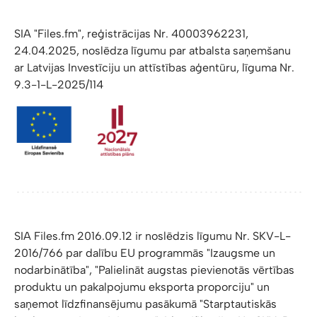
SIA "Files.fm", reģistrācijas Nr. 40003962231,
24.04.2025, noslēdza līgumu par atbalsta saņemšanu
ar Latvijas Investīciju un attīstības aģentūru, līguma Nr.
9.3-1-L-2025/114
SIA Files.fm 2016.09.12 ir noslēdzis līgumu Nr. SKV-L-
2016/766 par dalību EU programmās "Izaugsme un
nodarbinātība", "Palielināt augstas pievienotās vērtības
produktu un pakalpojumu eksporta proporciju" un
saņemot līdzfinansējumu pasākumā "Starptautiskās